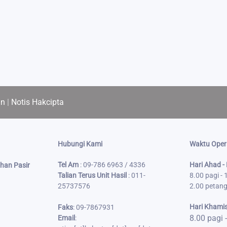
an
|
Notis Hakcipta
Hubungi Kami
Waktu Oper
Tel Am
: 09-786 6963 / 4336
Hari Ahad -
han Pasir
Talian Terus Unit Hasil
: 011-
8.00 pagi -
25737576
2.00 petang
Hari Khami
Faks
:
09-7867931
8.00 pagi 
Email
: