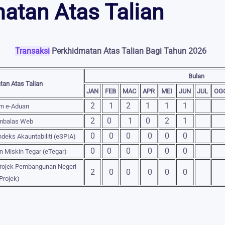
atan Atas Talian
Transaksi
Perkhidmatan Atas Talian Bagi Tahun 2026
Bulan
tan Atas Talian
JAN
FEB
MAC
APR
MEI
JUN
JUL
OG
2
1
2
1
1
1
m e-Aduan
2
0
1
0
2
1
mbalas Web
0
0
0
0
0
0
deks Akauntabiliti (eSPIA)
0
0
0
0
0
0
n Miskin Tegar (eTegar)
rojek Pembangunan Negeri
2
0
0
0
0
0
Projek)