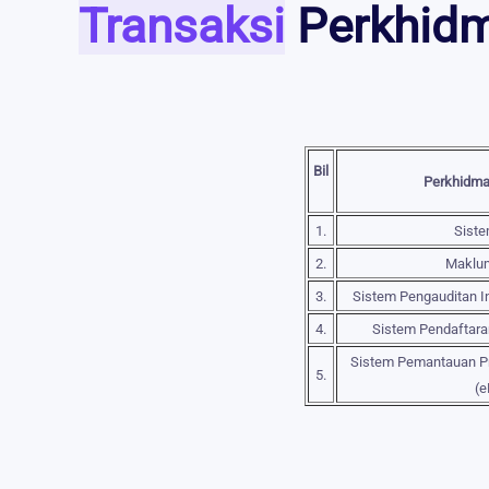
Transaksi
Perkhidm
Bil
Perkhidma
1.
Siste
2.
Maklu
3.
Sistem Pengauditan In
4.
Sistem Pendaftara
Sistem Pemantauan P
5.
(e