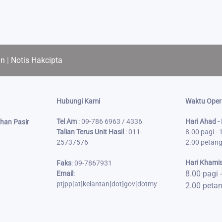
an
|
Notis Hakcipta
Hubungi Kami
Waktu Oper
Tel Am
: 09-786 6963 / 4336
Hari Ahad -
han Pasir
Talian Terus Unit Hasil
: 011-
8.00 pagi -
25737576
2.00 petang
Hari Khami
Faks
:
09-7867931
8.00 pagi 
Email
:
ptjpp[at]kelantan[dot]gov
[dot
my
2.00 petan