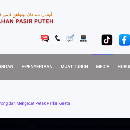
RBITAN
E-PENYERTAAN
MUAT TURUN
MEDIA
HUBU
ong dan Mengecat Petak Parkir Kereta