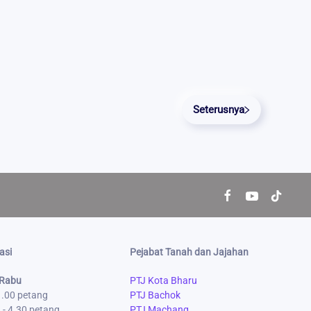
Seterusnya
asi
Pejabat Tanah dan Jajahan
 Rabu
PTJ Kota Bharu
 1.00 petang
PTJ Bachok
 - 4.30 petang
PTJ Machang