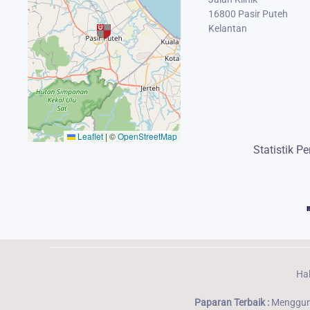
16800 Pasir Puteh
Kelantan
Leaflet
|
©
OpenStreetMap
Statistik P
Hak
Paparan Terbaik :
Menggunak