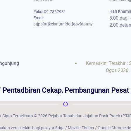
Hari Khami
Faks
:
09-7867931
8.00 pagi 
Email
:
ptjpp[at]kelantan[dot]gov
[dot
my
2.00 petan
engunjung
Kemaskini Terakhir : 
Ogos 2026.
" Pentadbiran Cekap, Pembangunan Pesat 
 Cipta Terpelihara ©
2026
Pejabat Tanah dan Jajahan Pasir Puteh (PTJ
an versi terkini bagi pelayar Edge / Mozilla Firefox / Google Chrome d