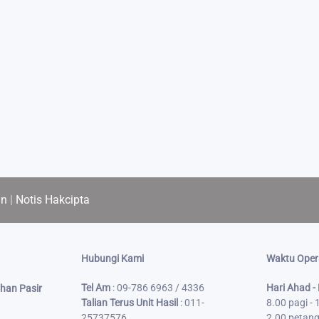
an
|
Notis Hakcipta
Hubungi Kami
Waktu Oper
Tel Am
: 09-786 6963 / 4336
Hari Ahad -
han Pasir
Talian Terus Unit Hasil
: 011-
8.00 pagi -
25737576
2.00 petang