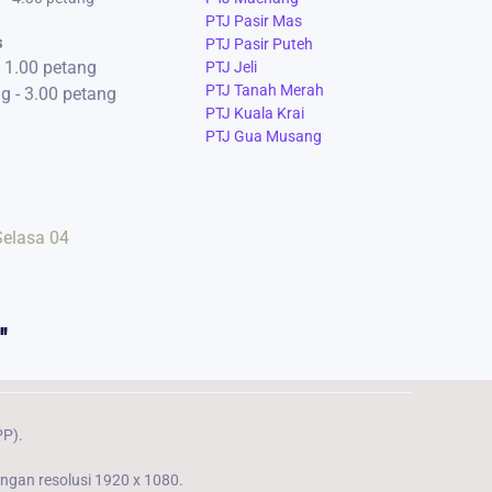
PTJ Pasir Mas
s
PTJ Pasir Puteh
- 1.00 petang
PTJ Jeli
PTJ Tanah Merah
g - 3.00 petang
PTJ Kuala Krai
PTJ Gua Musang
Selasa 04
"
PP).
engan resolusi 1920 x 1080.