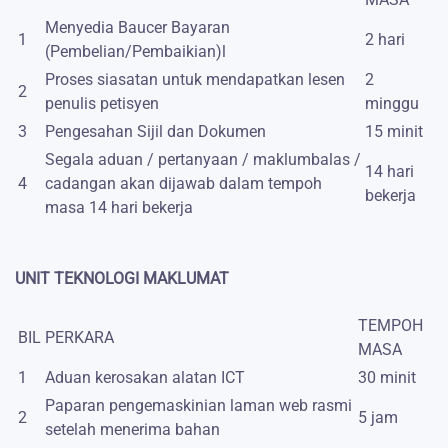
Menyedia Baucer Bayaran
1
2 hari
(Pembelian/Pembaikian)l
Proses siasatan untuk mendapatkan lesen
2
2
penulis petisyen
minggu
3
Pengesahan Sijil dan Dokumen
15 minit
Segala aduan / pertanyaan / maklumbalas /
14 hari
4
cadangan akan dijawab dalam tempoh
bekerja
masa 14 hari bekerja
UNIT TEKNOLOGI MAKLUMAT
TEMPOH
BIL
PERKARA
MASA
1
Aduan kerosakan alatan ICT
30 minit
Paparan pengemaskinian laman web rasmi
2
5 jam
setelah menerima bahan