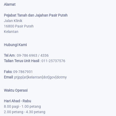
Alamat
Pejabat Tanah dan Jajahan Pasir Puteh
Jalan Klinik
16800 Pasir Puteh
Kelantan
Hubungi Kami
Tel Am
: 09-786 6963 / 4336
Talian Terus Unit Hasil
: 011-25737576
Faks
:
09-7867931
Email
: ptjpp[at]kelantan[dot]gov
[dot
my
Waktu Operasi
Hari Ahad - Rabu
8.00 pagi - 1.00 petang
2.00 petang - 4.30 petang