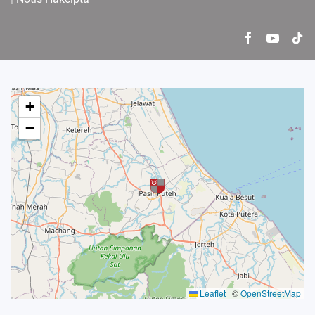
+
−
Leaflet
|
©
OpenStreetMap