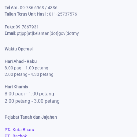
Tel Am
: 09-786 6963 / 4336
Talian Terus Unit Hasil
: 011-25737576
Faks
:
09-7867931
Email
: ptjpp[at]kelantan[dot]gov
[dot
my
Waktu Operasi
Hari Ahad - Rabu
8.00 pagi - 1.00 petang
2.00 petang - 4.30 petang
Hari Khamis
8.00 pagi - 1.00 petang
2.00 petang - 3.00 petang
Pejabat Tanah dan Jajahan
PTJ Kota Bharu
PTJ Bachok