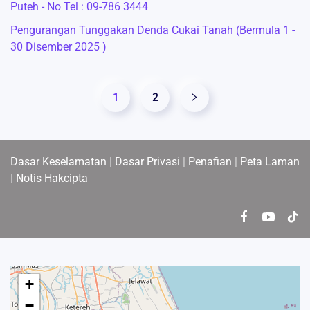
Puteh - No Tel : 09-786 3444
Pengurangan Tunggakan Denda Cukai Tanah (Bermula 1 -
30 Disember 2025 )
1
2
Dasar Keselamatan
|
Dasar Privasi
|
Penafian
|
Peta Laman
|
Notis Hakcipta
+
−